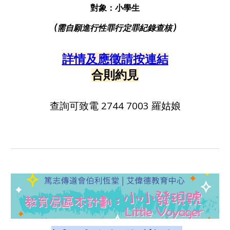
對象：小學生
(需
自願進行
性罪行定罪紀錄查核 )
詳情及應徵請按連結
合則約見
查詢可致電 2744 7003 羅
姑娘