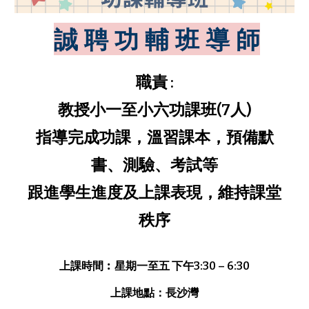
誠 聘
功 輔 班
導 師
職責 :
教授小一至小六功課班(7人)
指導完成功課，溫習課本，預備默
書、測驗、考試等
跟進學生進度及上課表現，維持課堂
秩序
上課
時間︰星期
一至五
下午
3
:
3
0 –
6
:30
上課
地點：長沙灣