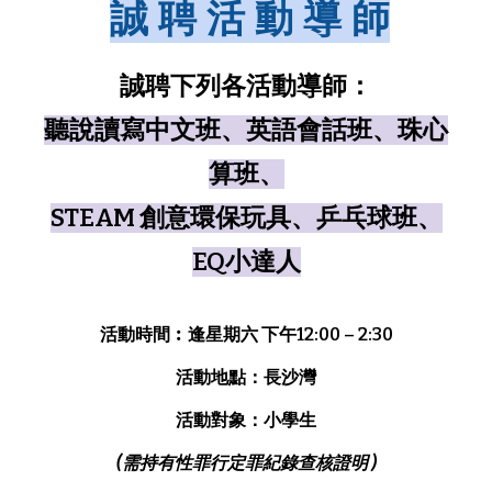
誠 聘
活 動
導 師
誠聘下列各活動導師：
聽說讀寫中文班、英語會話班、珠心
算班
、
STEAM 創意環保玩具
、
乒乓球班
、
EQ小達人
活動時間︰逢星期六 下午12:00 – 2:30
活動地點：長沙灣
活動對象：小學生
(需持有性罪行定罪紀錄查核證明 )