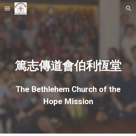
Skip to main content
Skip to navigation
篤志傳道會伯利恆堂
The Bethlehem Church of the
Hope Mission