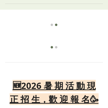
🆕2026 暑 期 活 動
現
正 招 生，歡 迎 報 名🥳